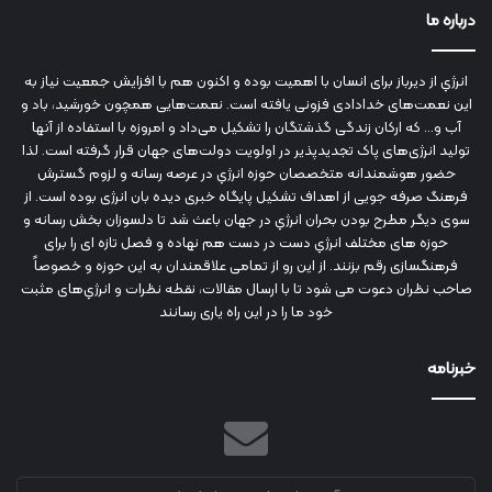
درباره ما
انرژي‌ از دیرباز برای انسان با اهمیت بوده و اکنون هم با افزایش جمعیت نیاز به
این نعمت‌های خدادادی فزونی یافته است. نعمت‌هایی همچون خورشید، باد و
آب و... که ارکان زندگی گذشتگان را تشکیل می‌داد و امروزه با استفاده از آنها
تولید انرژی‌های پاک تجدیدپذیر در اولویت دولت‌های جهان قرار گرفته است. لذا
حضور هوشمندانه متخصصان حوزه انرژي در عرصه رسانه و لزوم گسترش
فرهنگ صرفه جویی از اهداف تشکیل پایگاه خبری دیده بان انرژی بوده است. از
سوی دیگر مطرح بودن بحران انرژي در جهان باعث شد تا دلسوزان بخش رسانه و
حوزه های مختلف انرژي دست در دست هم نهاده و فصل تازه ای را برای
فرهنگسازی رقم بزنند. از این رو از تمامی علاقمندان به این حوزه و خصوصاً
صاحب نظران دعوت می شود تا با ارسال مقالات، نقطه نظرات و انرژي‌های مثبت
خود ما را در این راه یاری رسانند
خبرنامه
آدرس