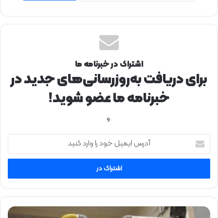
اشتراک در خبرنامه ما
برای دریافت به‌روزرسانی‌های جدید در
خبرنامه ما عضو شوید!
.و
آ
د
ر
س
ا
ی
م
ی
ق