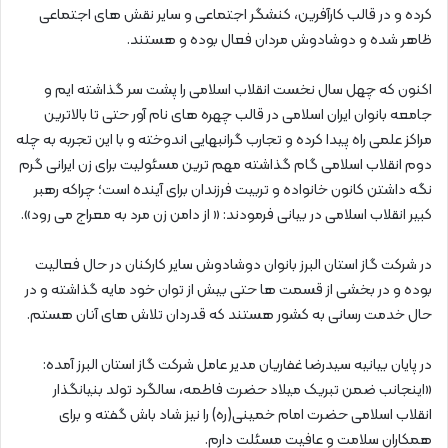
کرده و در قالب کارآفرین، کنشگر اجتماعی و سایر نقش های اجتماعی
ظاهر شده و دوشادوش مردان فعال بوده و هستند.
اکنون که چهل سال نخست انقلاب اسلامی را پشت سر گذاشته ایم و
جامعه بانوان ایران اسلامی در قالب چهره های نام آور حتی تا بالاترین
مراکز علمی راه پیدا کرده و تجارب گرانبهایی اندوخته و با این تجربه به چله
دوم انقلاب اسلامی گام گذاشته مهم ترین مسئولیت برای زن ایرانی گرم
نگه داشتن کانون خانواده و تربیت فرزندان برای آینده است؛ چراکه رهبر
کبیر انقلاب اسلامی در بیانی فرمودند: « از دامن زن مرد به معراج می رود».
در شرکت گاز استان البرز بانوان دوشادوش سایر کارکنان در حال فعالیت
بوده و در بخشی از قسمت ها حتی بیش از توان خود مایه گذاشته و در
حال خدمت رسانی به کشور هستند که قدردان تلاش های آنان هستم.
در پایان بیانیه سیدرضا غفاریان مدیر عامل شرکت گاز استان البرز آمده:
«اینجانب ضمن تبریک میلاد حضرت فاطمه، سالگرد تولد بنیانگذار
انقلاب اسلامی حضرت امام خمینی(ره) را نیز شاد باش گفته و برای
همکاران سلامت و عافیت مسئلت دارم.