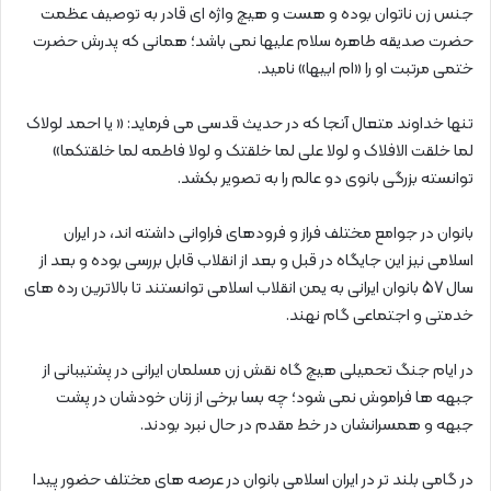
جنس زن ناتوان بوده و هست و هیچ واژه ای قادر به توصیف عظمت
حضرت صدیقه طاهره سلام علیها نمی باشد؛ همانی که پدرش حضرت
ختمی مرتبت او را «ام ابیها» نامید.
تنها خداوند متعال آنجا که در حدیث قدسی می فرماید: « یا احمد لولاک
لما خلقت الافلاک و لولا علی لما خلقتک و لولا فاطمه لما خلقتکما»
توانسته بزرگی بانوی دو عالم را به تصویر بکشد.
بانوان در جوامع مختلف فراز و فرودهای فراوانی داشته اند، در ایران
اسلامی نیز این جایگاه در قبل و بعد از انقلاب قابل بررسی بوده و بعد از
سال 57 بانوان ایرانی به یمن انقلاب اسلامی توانستند تا بالاترین رده های
خدمتی و اجتماعی گام نهند.
در ایام جنگ تحمیلی هیچ گاه نقش زن مسلمان ایرانی در پشتیبانی از
جبهه ها فراموش نمی شود؛ چه بسا برخی از زنان خودشان در پشت
جبهه و همسرانشان در خط مقدم در حال نبرد بودند.
در گامی بلند تر در ایران اسلامی بانوان در عرصه های مختلف حضور پیدا