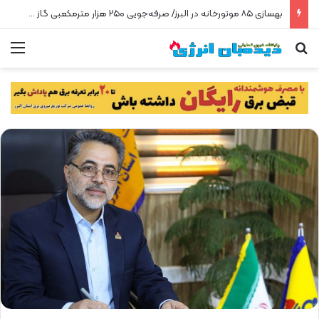
بهسازی ۸۵ موتورخانه در البرز/ صرفه‌جویی ۲۵۰ هزار مترمکعبی گاز در سه ماه
جستجو برای
من