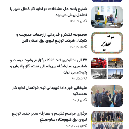
شفیع زاده: حل مشکلات در اداره گاز کمال شهر با
تعامل پیش می رود
دی ۱۷, ۱۴۰۱
مجموعه تشکر و قدردانی از زحمات مدیریت و
کارکنان شرکت توزیع نیروی برق استان البرز
دی ۲۰, ۱۴۰۲
27 الی 30 اردیبهشت 1402 برگزار می‌شود؛ بیست و
ششمین نمایشگاه بین‌المللی نفت، گاز، پالایش و
پتروشیمی ایران
آذر ۱۵, ۱۴۰۱
علیخانی خبر داد؛ قهرمانی تیم فوتسال اداره گاز
هشتگرد
دی ۱, ۱۴۰۱
برگزاری مراسم تكریم و معارفه مدیر جدید توزیع
نیروی برق شهرستان ساوجبلاغ
فروردین ۷, ۱۴۰۴