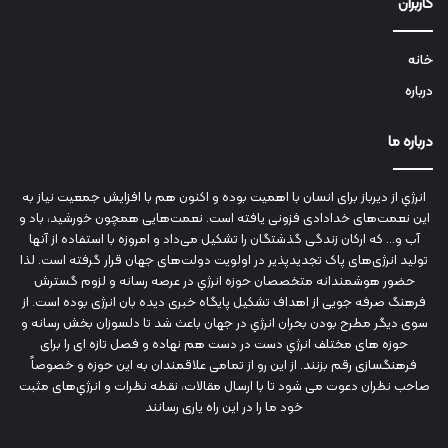
کاربران
خانه
درباره
درباره ما
انرژي‌ از دیرباز برای انسان با اهمیت بوده و اکنون هم با افزایش جمعیت نیاز به
این نعمت‌های خدادادی فزونی یافته است. نعمت‌هایی همچون خورشید، باد و
آب و... که ارکان زندگی گذشتگان را تشکیل می‌داد و امروزه با استفاده از آنها
تولید انرژی‌های پاک تجدیدپذیر در اولویت دولت‌های جهان قرار گرفته است. لذا
حضور هوشمندانه متخصصان حوزه انرژي در عرصه رسانه و لزوم گسترش
فرهنگ صرفه جویی از اهداف تشکیل پایگاه خبری دیده بان انرژی بوده است. از
سوی دیگر مطرح بودن بحران انرژي در جهان باعث شد تا دلسوزان بخش رسانه و
حوزه های مختلف انرژي دست در دست هم نهاده و فصل تازه ای را برای
فرهنگسازی رقم بزنند. از این رو از تمامی علاقمندان به این حوزه و خصوصاً
صاحب نظران دعوت می شود تا با ارسال مقالات، نقطه نظرات و انرژي‌های مثبت
خود ما را در این راه یاری رسانند