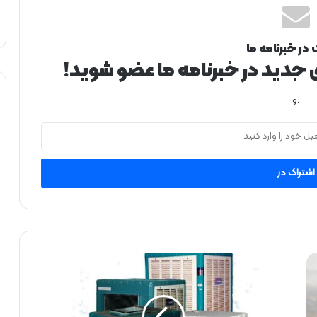
 در خبرنامه ما
ی جدید در خبرنامه ما عضو شوید!
.و
خ
ر
ی
د