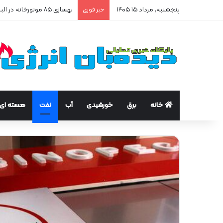
پنجشنبه, مرداد ۱۵ ۱۴۰۵
بهسازی ۸۵ موتورخانه در البرز/ صرفه‌جویی ۲۵۰ هزار مترمکعبی گاز در سه ماه
خبر فوری
خانه
برق
خورشیدی
آب
نفت
هسته ای