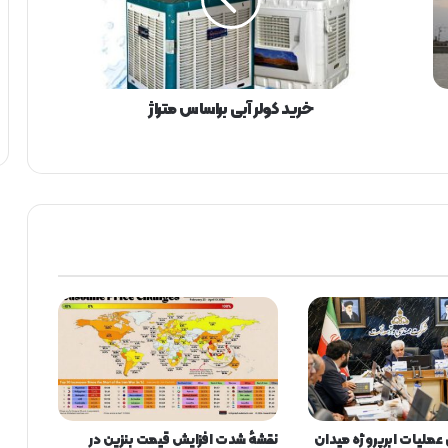
ک
و
ل
ر
آ
ب
خرید کولر آبی براساس متراژ
ی
ب
ر
ا
س
ا
س
م
ت
ر
ا
ژ
عملیات ابرپروژه میدان
نقشهٔ شدت افزایش قیمت بنزین در