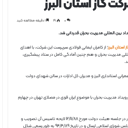
ت گاز استان البرز
0
۱۹
1 دقیقه مطالعه کنید
یداد بین المللی مدیریت بحران قدردانی شد.
استان البرز
؛ از کامران ایمانی فولادی سرپرست این شرکت، با اهدای
لمللی مدیریت بحران و هم چنین آمادگی کامل در ستاد پیشگیری،
.
نی استانداری البرز و مدیران کل ادارات در سالن شهدای دولت
ویداد مدیریت بحران با موضوع ایران قوی در مصلای تهران در چهارم
گفتنی است استان البرز به عنوان سی و یکمین استان کشور در جلسه هیئت دولت مورخ 12/11/88 لایحه تاسیس آن تصویب و
به مجلس شورای اسلامی ارسال و با تصویب نمایندگان مجلس شورای اسلامی ارسال و در تاریخ 94/4/89 به طور رسمی شکل