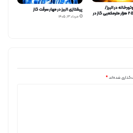
ش
زی ۸۵ موتورخانه در البرز/
ر
پیشتازی البرز در مهار سرقت گاز
صرفه‌جویی ۲۵۰ هزار مترمکعبی گاز در
ک
مرداد ۱۳, ۱۴۰۵
ت
گ
ا
ز
ا
س
ت
ا
ن
ا
‌گذاری شده‌اند
*
ل
ب
ر
ز
و
ن
ی
ر