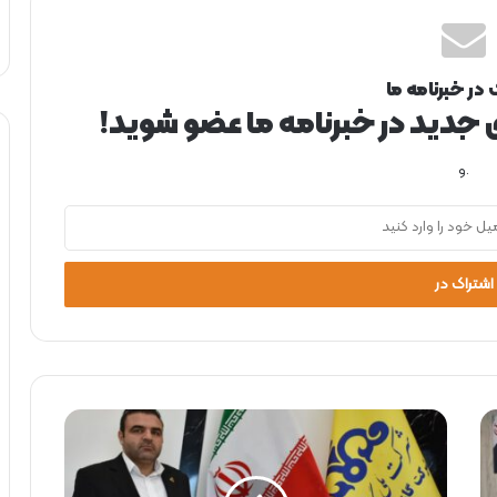
 در خبرنامه ما
ی جدید در خبرنامه ما عضو شوید!
.و
ا
ن
ع
ق