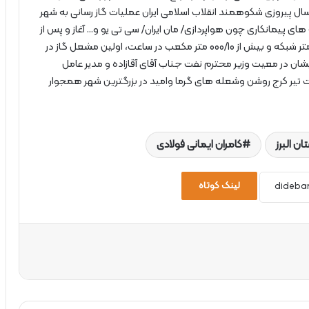
انه ورود به دهمین سال پیروزی شکوهمند انقلاب اسلامی ایران عملیات گاز رسانی به شهر
 پیمانکاری چون هواپردازی/ مان ایران/ سی تی یو و… آغاز و پس از
حدود 5/1 سال فعالیت گاز رسانی و اجرای حدود 200 کیلومتر شبکه و بیش از 000/10 متر مکعب در ساعت، اولین مشعل گاز در
ن در معیت وزیر محترم نفت جناب آقای آقازاده و مدیر عامل
ت تیر کرج روشن وشعله های گرما وامید در بزرگترین شهر همجوار
ن البرز
کامران ایمانی فولادی
لینک کوتاه