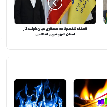
ا
د
ت
ف
ا
ه
انعقاد تفاهم‌نامه همکاری میان شرکت گاز
م‌
استان البرز و نیروی انتظامی
ن
ا
م
ه
ه
م
ک
ا
ر
ی
م
ی
ا
ن