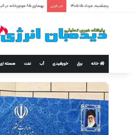
پنجشنبه, مرداد ۱۵ ۱۴۰۵
بهسازی ۸۵ موتورخانه در البرز/ صرفه‌جویی ۲۵۰ هزار مترمکعبی گاز در سه ماه
خبر فوری
خانه
برق
خورشیدی
آب
نفت
هسته ای