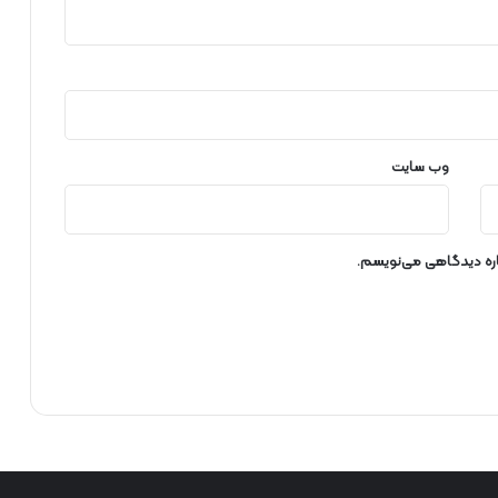
و
ی
ا
ن
ت
ظ
ا
م
وب‌ سایت
ی
باره دیدگاهی می‌نویسم.