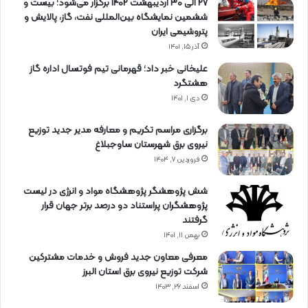
27 الی 30 اردیبهشت 1402 برگزار می‌شود؛ بیست و
ششمین نمایشگاه بین‌المللی نفت، گاز، پالایش و
پتروشیمی ایران
آذر ۱۵, ۱۴۰۱
علیخانی خبر داد؛ قهرمانی تیم فوتسال اداره گاز
هشتگرد
دی ۱, ۱۴۰۱
برگزاری مراسم تكریم و معارفه مدیر جدید توزیع
نیروی برق شهرستان ساوجبلاغ
فروردین ۷, ۱۴۰۴
شش پژوهشگر پژوهشگاه مواد و انرژی در لیست
پژوهشگران پراستناد دو درصد برتر جهان قرار
گرفتند
بهمن ۱۱, ۱۴۰۱
معرفی معاون جدید فروش و خدمات مشتركین
شركت توزیع نیروی برق استان البرز
اسفند ۲۶, ۱۴۰۳