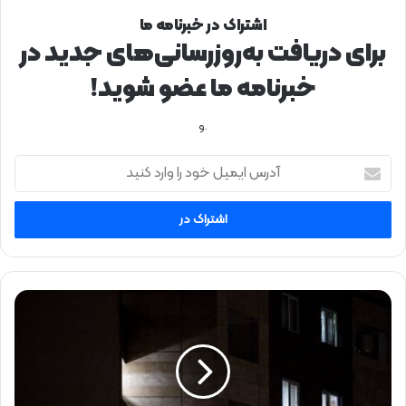
اشتراک در خبرنامه ما
برای دریافت به‌روزرسانی‌های جدید در
خبرنامه ما عضو شوید!
.و
آ
د
ر
س
ا
ی
م
ی
پ
ل
س
خ
ا
و
ز
د
ب
ر
ی‌