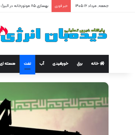
جمعه, مرداد ۱۶ ۱۴۰۵
بهسازی ۸۵ موتورخانه در البرز/ صرفه‌جویی ۲۵۰ هزار مترمکعبی گاز در سه ماه
خبر فوری
خانه
برق
خورشیدی
آب
نفت
هسته ای