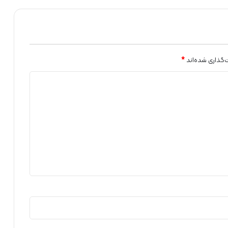
ا
ش
گ
ر
ف
ت
‌گذاری شده‌اند
*
ن
د