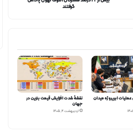
بیش از ۲۲ درصد مشترکان اطراف تهران پاداش
د
گرفتند
م
ش
ت
ر
ک
ا
ن
ا
ط
ر
ا
ف
ت
ه
عملیات ابرپروژه میدان
نقشهٔ شدت افزایش قیمت بنزین در
ر
جهان
ا
اردیبهشت ۴, ۱۴۰۵
ن
پ
ا
د