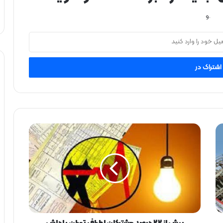
.و
ب
ی
ش
ا
ز
۲
۲
د
ر
ص