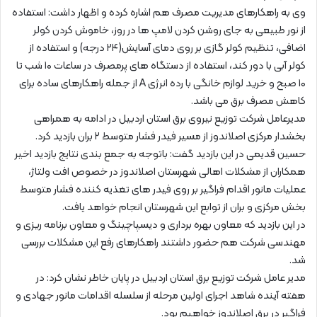
وی به راهکارهای مدیریت مصرف هم اشاره کرده و اظهار داشت: استفاده
از نور طبیعی به جای روشن کردن لامپ ها در روز، خاموش کردن کولر
اضافی، تنظیم کولر گازی بر روی دمای آسایش(۲۴ درجه) و استفاده از
کولر آبی با دور کند، استفاده از دستگاه های پرمصرف در ساعات ۱۰ شب تا
۱۰ صبح و خرید لوازم خانگی با رده انرژی A از جمله راهکارهای ساده برای
کاهش مصرف برق می باشد.
مدیرعامل شرکت توزیع نیروی برق استان اردبیل در ادامه به همراهی
بخشدار مرکزی اصلاندوز از مسیر فیدر فشار متوسط ۲ بران بازدید کرد.
حسین قدیمی در این بازدید گفت: باتوجه به جمع بندی نتایج بازدید اخیر
همکاران از مشکلات اهالی شهرستان اصلاندوز در خصوص افت ولتاژ،
عملیات مانور اقدام فراگیر بر روی فیدر های تغذیه کننده فشار متوسط
بخش مرکزی و بران از توابع این شهرستان انجام خواهد یافت.
در این بازدید که معاون بهره برداری و دیسپاچینگ و معاون برنامه ریزی و
مهندسی شرکت هم حضور داشتند راهکارهای رفع این مشکلات بررسی
شد.
مدیر عامل شرکت توزیع برق استان اردبیل در پایان خاطر نشان کرد: در
هفته آینده شاهد اجرای اولین مرحله از سلسله اقدامات مانور جهادی و
فراگیر در برق اصلاندوز خواهیم بود.