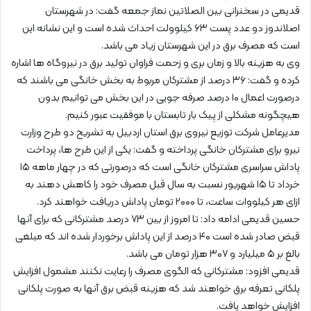
قدیمی در سخنرانی بین الصلاتین نماز جمعه گفت: در شهرستان
اصلاندوز دو عدد پست ۶۳ کیلوولت احداث شده است و این نشانه این
است که مصرف برق در این شهرستان زیاد می باشد.
وی به هزینه بالا و زمان بری و زحمت فراوان تولید برق در نیروگاه ها اشاره
کرده و گفت: ۳۶ درصد از مشترکان مربوط به بخش خانگی می باشند که
درصورت اعمال ۱۰ درصد صرفه جویی در این بخش می توانیم بدون
هیچگونه مشکلی از پیک بار تابستان با موفقیت عبور کنیم.
مدیرعامل شرکت توزیع نیروی برق استان اردبیل به تشریح دو طرح وزارت
نیرو برای مشترکان خانگی پرداخته و گفت: یکی از این طرح ها، پرداخت
پاداش سراسری مشترکان خانگی است که درصورتی که در چهار ماهه ۱۵
خرداد تا ۱۵ شهریور نسبت به سال قبل مصرف خود را کاهش دهند به
ازای هر کیلووات ساعت، تا ۲۰۰۰ تومان پاداش دریافت خواهند کرد.
حسین قدیمی ادامه داد: تا امروز از بین ۷۳ درصد مشترکانی که برای آنها
قبض صادر شده است ۴۰ درصد از این پاداش برخوردار شده اند که مبلغی
بالغ بر ۵ میلیارد و ۳۰۷ هزار تومان می باشد.
قدیمی افزود: مشترکانی که الگوی مصرف را رعایت نکنند مشمول افزایش
پلکانی تعرفه برق خواهند شد که هزینه قبض برق آنها به صورت پلکانی
افزایش خواهد یافت.