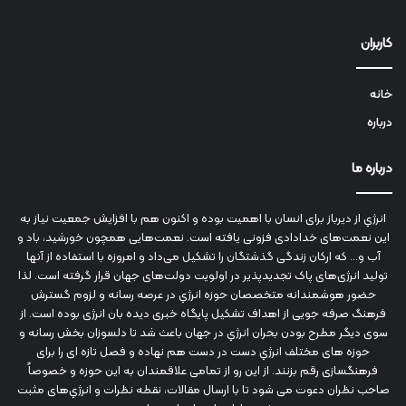
کاربران
خانه
درباره
درباره ما
انرژي‌ از دیرباز برای انسان با اهمیت بوده و اکنون هم با افزایش جمعیت نیاز به
این نعمت‌های خدادادی فزونی یافته است. نعمت‌هایی همچون خورشید، باد و
آب و... که ارکان زندگی گذشتگان را تشکیل می‌داد و امروزه با استفاده از آنها
تولید انرژی‌های پاک تجدیدپذیر در اولویت دولت‌های جهان قرار گرفته است. لذا
حضور هوشمندانه متخصصان حوزه انرژي در عرصه رسانه و لزوم گسترش
فرهنگ صرفه جویی از اهداف تشکیل پایگاه خبری دیده بان انرژی بوده است. از
سوی دیگر مطرح بودن بحران انرژي در جهان باعث شد تا دلسوزان بخش رسانه و
حوزه های مختلف انرژي دست در دست هم نهاده و فصل تازه ای را برای
فرهنگسازی رقم بزنند. از این رو از تمامی علاقمندان به این حوزه و خصوصاً
صاحب نظران دعوت می شود تا با ارسال مقالات، نقطه نظرات و انرژي‌های مثبت