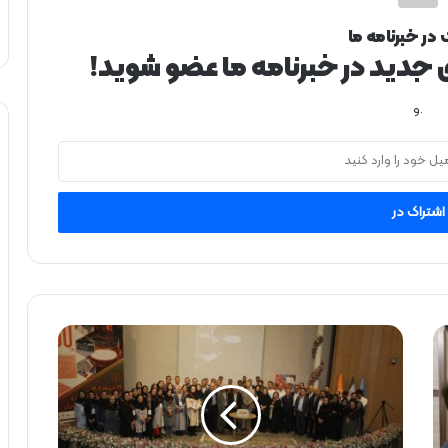
 در خبرنامه ما
ی جدید در خبرنامه ما عضو شوید!
.و
ب
ه‌
م
ی
ز
ب