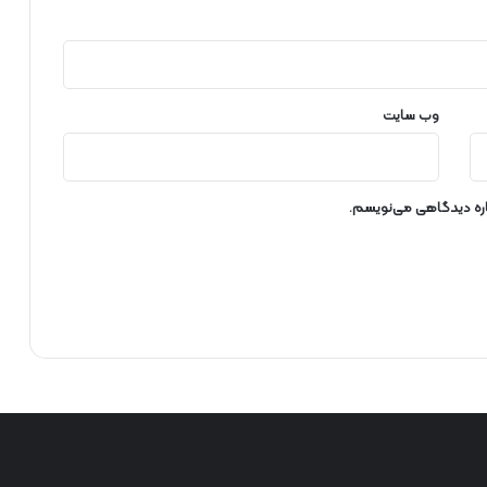
م
ی
ن
س
ا
وب‌ سایت
ل
گ
ر
د
باره دیدگاهی می‌نویسم.
ت
ا
س
ی
س
ا
ن
ج
م
ن
س
ر