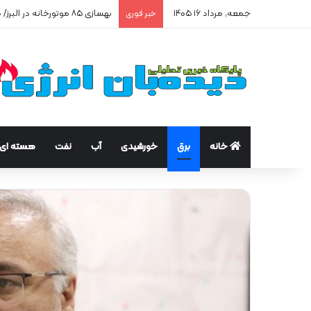
جمعه, مرداد ۱۶ ۱۴۰۵
بهسازی ۸۵ موتورخانه در البرز/ صرفه‌جویی ۲۵۰ هزار مترمکعبی گاز در سه ماه
خبر فوری
خانه
برق
خورشیدی
آب
نفت
هسته ای