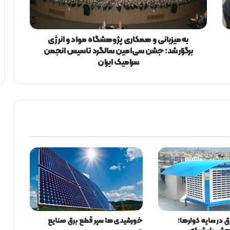
ا
ن
ی
و
به‌میزبانی و همکاری پژوهشگاه مواد و انرژی
ه
برگزار شد: جشن سی‌امین سالگرد تاسیس انجمن
م
سرامیک ایران
ک
ا
ر
ی
پ
ژ
و
ه
ش
گ
ا
ه
م
و
 در سایه کولرها؛
خورشیدی‌ها سپر قطع برق صنایع
ا