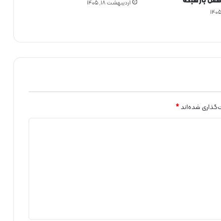
هش بار شبکه
د
اردیبهشت ۱۸, ۱۴۰۵
و
ا
ن
ر
ژ
ی
ب
ر
گ
ز
‌گذاری شده‌اند
*
ا
ر
ش
د
:
ج
ش
ن
س
ی‌
ا