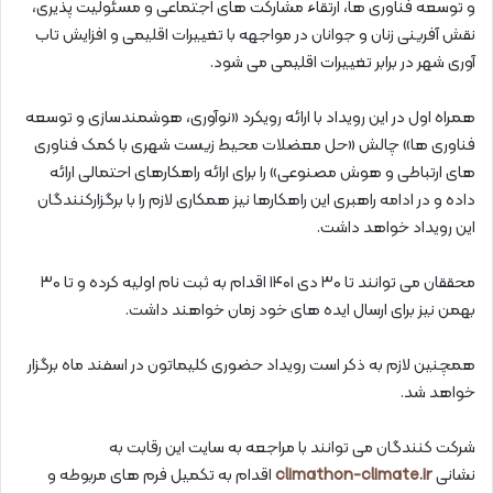
و توسعه فناوری ها، ارتقاء مشارکت های اجتماعی و مسئولیت پذیری،
نقش آفرینی زنان و جوانان در مواجهه با تغییرات اقلیمی و افزایش تاب
آوری شهر در برابر تغییرات اقلیمی می شود.
همراه اول در این رویداد با ارائه رویکرد «نوآوری، هوشمندسازی و توسعه
فناوری ها» چالش «حل معضلات محیط زیست شهری با کمک فناوری
های ارتباطی و هوش مصنوعی» را برای ارائه راهکارهای احتمالی ارائه
داده و در ادامه راهبری این راهکارها نیز همکاری لازم را با برگزارکنندگان
این رویداد خواهد داشت.
محققان می توانند تا ۳۰ دی ۱۴۰۱ اقدام به ثبت نام اولیه کرده و تا ۳۰
بهمن نیز برای ارسال ایده های خود زمان خواهند داشت.
همچنین لازم به ذکر است رویداد حضوری کلیماتون در اسفند ماه برگزار
خواهد شد.
شرکت کنندگان می توانند با مراجعه به سایت این رقابت به
نشانی
climathon-climate.ir
اقدام به تکمیل فرم های مربوطه و