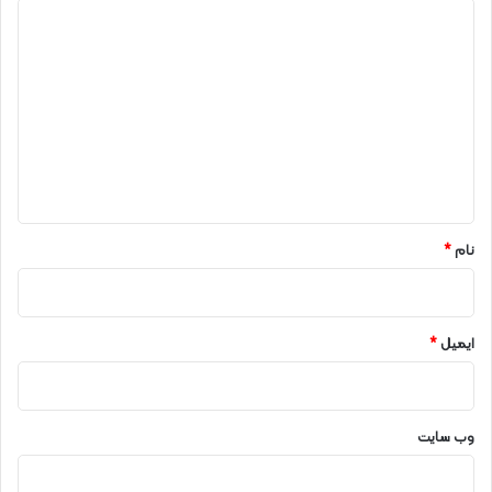
د
ی
د
گ
ا
ه
*
نام
*
ایمیل
*
وب‌ سایت