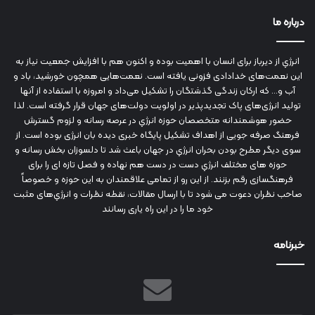
درباره ما
انرژي‌ از دیرباز برای انسان با اهمیت بوده و اکنون هم با افزایش جمعیت نیاز به
این نعمت‌های خدادادی فزونی یافته است. نعمت‌هایی همچون خورشید، باد و
آب و... که ارکان زندگی گذشتگان را تشکیل می‌داد و امروزه با استفاده از آنها
تولید انرژی‌های پاک تجدیدپذیر در اولویت دولت‌های جهان قرار گرفته است. لذا
حضور هوشمندانه متخصصان حوزه انرژي در عرصه رسانه و لزوم گسترش
فرهنگ صرفه جویی از اهداف تشکیل پایگاه خبری دیده بان انرژی بوده است. از
سوی دیگر مطرح بودن بحران انرژي در جهان باعث شد تا دلسوزان بخش رسانه و
حوزه های مختلف انرژي دست در دست هم نهاده و فصل تازه ای را برای
فرهنگسازی رقم بزنند. از این رو از تمامی علاقمندان به این حوزه و خصوصاً
صاحب نظران دعوت می شود تا با ارسال مقالات، نقطه نظرات و انرژي‌های مثبت
خود ما را در این راه یاری رسانند
خبرنامه