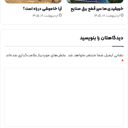
ا
ط
خورشیدی‌ها سپر قطع برق صنایع
آیا خاموشی در راه است؟
پ
اردیبهشت ۱۸, ۱۴۰۵
اردیبهشت ۱۸, ۱۴۰۵
ش
ت
ی
خ
دیدگاهتان را بنویسید
ا
ن
ه
نشانی ایمیل شما منتشر نخواهد شد.
بخش‌های موردنیاز علامت‌گذاری شده‌اند
*
د
ی
د
گ
ا
ه
*