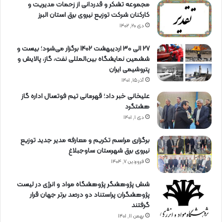
مجموعه تشکر و قدردانی از زحمات مدیریت و
کارکنان شرکت توزیع نیروی برق استان البرز
دی ۲۰, ۱۴۰۲
27 الی 30 اردیبهشت 1402 برگزار می‌شود؛ بیست و
ششمین نمایشگاه بین‌المللی نفت، گاز، پالایش و
پتروشیمی ایران
آذر ۱۵, ۱۴۰۱
علیخانی خبر داد؛ قهرمانی تیم فوتسال اداره گاز
هشتگرد
دی ۱, ۱۴۰۱
برگزاری مراسم تكریم و معارفه مدیر جدید توزیع
نیروی برق شهرستان ساوجبلاغ
فروردین ۷, ۱۴۰۴
شش پژوهشگر پژوهشگاه مواد و انرژی در لیست
پژوهشگران پراستناد دو درصد برتر جهان قرار
گرفتند
بهمن ۱۱, ۱۴۰۱