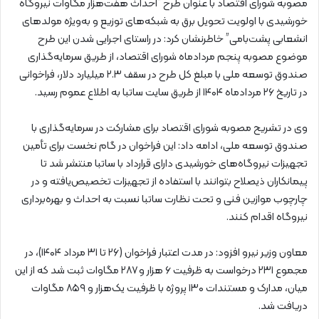
مصوبه شورای اقتصاد با عنوان طرح “احداث هفت‌هزار مگاوات نیروگاه
خورشیدی با اولویت تحویل برق به شبکه‌های توزیع و به‌ویژه مولدهای
انشعابی پشت‌بامی” خاطرنشان کرد: در راستای اجرایی شدن این طرح
موضوع مصوبه پنجم مردادماه شورای اقتصاد، از طریق سرمایه‌گذاری
صندوق توسعه ملی با مبلغ کل طرح در سقف ۲.۳ میلیارد دلار، فراخوانی
در تاریخ ۲۶ مردادماه ۱۴۰۴ از طریق سایت ساتبا به اطلاع عموم رسید.
وی در تشریح مصوبه شورای اقتصاد برای مشارکت در سرمایه‌گذاری با
صندوق توسعه ملی، ادامه داد: این فراخوان در گام نخست برای تأمین
تجهیزات نیروگاه‌های خورشیدی دارای قرارداد با ساتبا منتشر شد تا
پیمانکاران ذیصلاح بتوانند با استفاده از تجهیزات تخصیص‌یافته و در
چارچوب موازین فنی و تحت نظارت ساتبا نسبت به احداث و بهره‌برداری
نیروگاه اقدام کنند.
معاون وزیر نیرو افزود: در مدت اعتبار فراخوان (۲۶ تا ۳۱ مرداد ۱۴۰۴)، در
مجموع ۲۳۱ درخواست به ظرفیت ۶ هزار و ۲۸۷ مگاوات ثبت شد که از این
میان، مدارک و مستندات ۱۳۰ پروژه با ظرفیت یک‌هزار و ۸۵۹ مگاوات
دریافت شد.