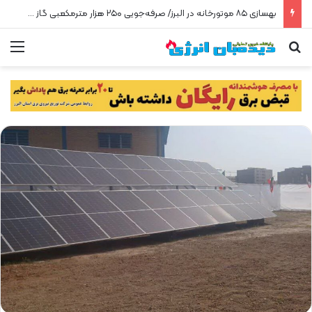
بهسازی ۸۵ موتورخانه در البرز/ صرفه‌جویی ۲۵۰ هزار مترمکعبی گاز در سه ماه
جستجو برای
من