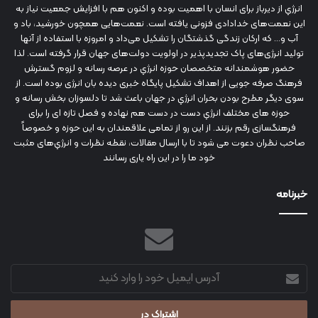
انرژي‌ از دیرباز برای انسان با اهمیت بوده و اکنون هم با افزایش جمعیت نیاز به
این نعمت‌های خدادادی فزونی یافته است. نعمت‌هایی همچون خورشید، باد و
آب و... که ارکان زندگی گذشتگان را تشکیل می‌داد و امروزه با استفاده از آنها
تولید انرژی‌های پاک تجدیدپذیر در اولویت دولت‌های جهان قرار گرفته است. لذا
حضور هوشمندانه متخصصان حوزه انرژي در عرصه رسانه و لزوم گسترش
فرهنگ صرفه جویی از اهداف تشکیل پایگاه خبری دیده بان انرژی بوده است. از
سوی دیگر مطرح بودن بحران انرژي در جهان باعث شد تا دلسوزان بخش رسانه و
حوزه های مختلف انرژي دست در دست هم نهاده و فصل تازه ای را برای
فرهنگسازی رقم بزنند. از این رو از تمامی علاقمندان به این حوزه و خصوصاً
صاحب نظران دعوت می شود تا با ارسال مقالات، نقطه نظرات و انرژي‌های مثبت
خود ما را در این راه یاری رسانند
خبرنامه
آدرس
ایمیل
خود
را