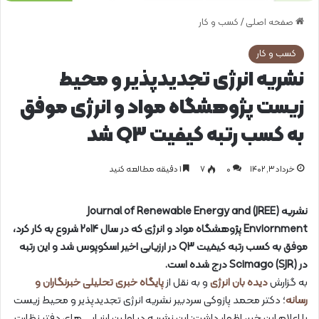
صفحه اصلی
/
کسب و کار
کسب و کار
نشریه انرژی تجدید‌پذیر و محیط
زیست پژوهشگاه مواد و انرژی موفق
به کسب رتبه ‌کیفیت Q3 شد
خرداد ۳, ۱۴۰۲
0
۷
1 دقیقه مطالعه کنید
نشریه (JREE) Journal of Renewable Energy and
Enviornment پژوهشگاه مواد و انرژی که در سال 2014 شروع به کار کرد،
موفق به کسب رتبه ‌کیفیت Q3 در ارزیابی اخیر اسکوپوس شد و این رتبه
در Scimago (SJR) درج شده است.
به گزارش
دیده بان انرژی
و به نقل از
پایگاه خبری تحلیلی خبرنگاران و
رسانه
؛ دکتر محمد پازوکی سردبیر نشریه انرژی تجدید‌پذیر و محیط زیست
با اعلام این خبر، اظهار داشت: این نشریه در اولین ارزیابی‌ های دفتر نظارت