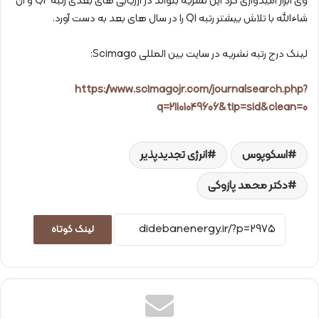
وی ابراز امیدواری کرد این نشریه بتواند در ارزیابی‌ های بعدی رتبه Q2 و ان
شاءالله با تلاش بیشتر رتبه Q1 را در سال‌ های بعد به‌ دست آورد.
لینک درج رتبه نشریه در سایت بین‌ المللی Scimago:
https://www.scimagojr.com/journalsearch.php?
q=21101049606&tip=sid&clean=0
اسکوپوس
انرژی تجدیدپذیر
دکتر محمد پازوکی
لینک کوتاه