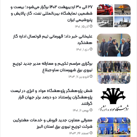
27 الی 30 اردیبهشت 1402 برگزار می‌شود؛ بیست و
ششمین نمایشگاه بین‌المللی نفت، گاز، پالایش و
پتروشیمی ایران
آذر ۱۵, ۱۴۰۱
علیخانی خبر داد؛ قهرمانی تیم فوتسال اداره گاز
هشتگرد
دی ۱, ۱۴۰۱
برگزاری مراسم تكریم و معارفه مدیر جدید توزیع
نیروی برق شهرستان ساوجبلاغ
فروردین ۷, ۱۴۰۴
شش پژوهشگر پژوهشگاه مواد و انرژی در لیست
پژوهشگران پراستناد دو درصد برتر جهان قرار
گرفتند
بهمن ۱۱, ۱۴۰۱
معرفی معاون جدید فروش و خدمات مشتركین
شركت توزیع نیروی برق استان البرز
اسفند ۲۶, ۱۴۰۳