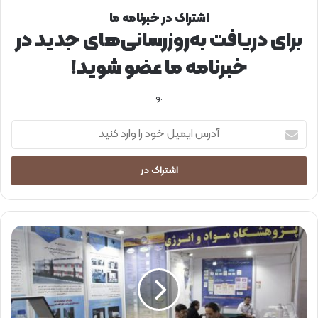
اشتراک در خبرنامه ما
برای دریافت به‌روزرسانی‌های جدید در
خبرنامه ما عضو شوید!
.و
آ
د
ر
س
ا
ی
م
ی
ح
ل
ض
خ
و
و
ر
د
پ
ر
ژ