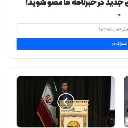
ی جدید در خبرنامه ما عضو شوید!
.و
ب
ر
گ
ز
ا
ر
ی
ج
ل