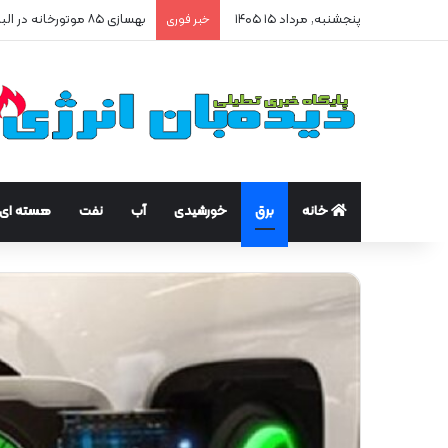
پنجشنبه, مرداد ۱۵ ۱۴۰۵
بهسازی ۸۵ موتورخانه در البرز/ صرفه‌جویی ۲۵۰ هزار مترمکعبی گاز در سه ماه
خبر فوری
خانه
برق
خورشیدی
آب
نفت
هسته ای