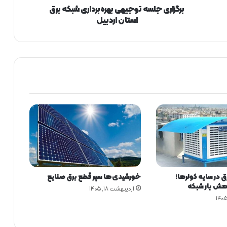
س
برگزاری جلسه توجیهی بهره‌برداری شبکه برق
ه
استان اردبیل
ت
و
ج
ی
ه
ی
ب
ه
ر
ه‌
ب
ر
د
ا
 در سایه کولرها؛
خورشیدی‌ها سپر قطع برق صنایع
ر
هش بار شبکه
ی
اردیبهشت ۱۸, ۱۴۰۵
ش
ب
ک