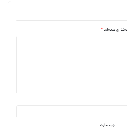
ا
م
ه‌
ر
ی
‌گذاری شده‌اند
*
ز
ی
و
م
ه
ن
د
س
ی
ش
ر
ک
ت
ت
و
ز
وب‌ سایت