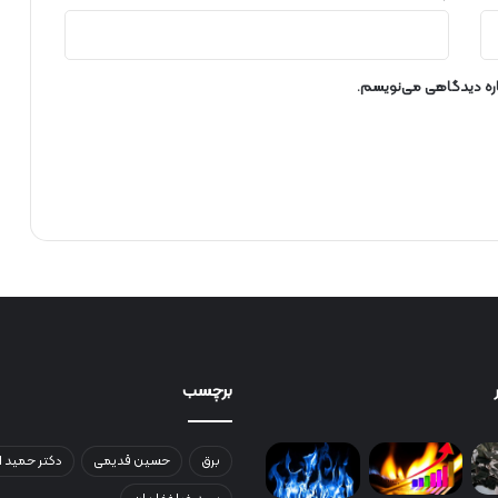
ی
ع
ن
ی
باره دیدگاهی می‌نویسم.
ر
و
ی
ب
ر
ق
ا
س
ت
ا
ن
ا
ر
برچسب
د
ب
ی
برق
حسین قدیمی
دکتر حمید ا
ل