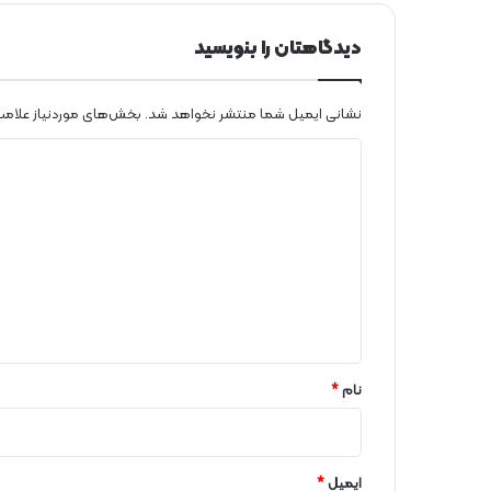
ر
س
دیدگاهتان را بنویسید
ت
ا
ن
نشانی ایمیل شما منتشر نخواهد شد.
بخش‌های موردنیاز علامت
د
ی
د
گ
ا
ه
*
نام
*
ایمیل
*