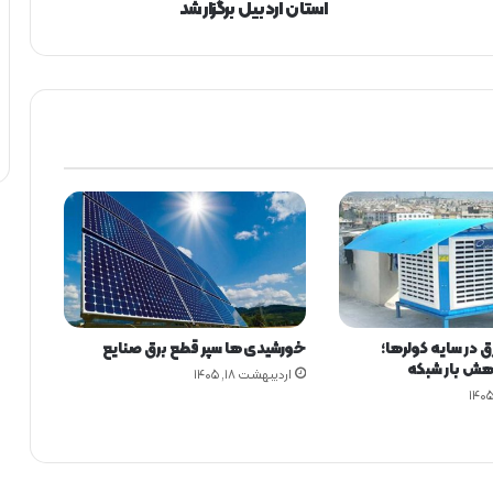
ه
استان اردبیل برگزار شد
ا
ر
ز
ی
ا
ب
ی
ش
ا
خ
ص‌
ه
ا
ی
 در سایه کولرها؛
خورشیدی‌ها سپر قطع برق صنایع
ح
هش بار شبکه
و
اردیبهشت ۱۸, ۱۴۰۵
ز
ه
ب
ر
ن