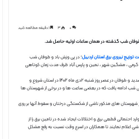
0
۳
1 دقیقه مطالعه کنید
از طوفان شب گذشته در همان ساعات اولیه حاصل شد.
ت توزیع نیروی برق استان اردبیل
؛ در پی وزش باد و طوفان شب
های گرمی ، مشگین شهر ، نمین و پارس آباد ظرف مدت زمان کوتاهی
معاون بهره برداری و دیسپاچینگ شرکت گفت : وزش باد شدید و طوفان در عصر روز شنبه ۲دی ماه 1402 در استان شروع و
انی شب ادامه یافت که در بعضی ساعت ها و در برخی از شهرستان ها
ر شهرستان های مذکور ناشی از شکستگی درختان و سقوط آنها بر روی
د احتمالی قطعی برق و اختلالات ایجاد شده در تامین برق را از
 خاموشی اعلام نمایند تا همکاران در اسرع وقت نسبت به رفع مشکل