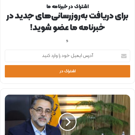
اشتراک در خبرنامه ما
برای دریافت به‌روزرسانی‌های جدید در
خبرنامه ما عضو شوید!
.و
آ
د
ر
س
ا
ی
م
ی
د
ل
ر
خ
س
و
ا
د
ل
ر
1