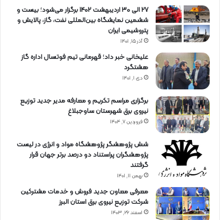
27 الی 30 اردیبهشت 1402 برگزار می‌شود؛ بیست و
ششمین نمایشگاه بین‌المللی نفت، گاز، پالایش و
پتروشیمی ایران
آذر ۱۵, ۱۴۰۱
علیخانی خبر داد؛ قهرمانی تیم فوتسال اداره گاز
هشتگرد
دی ۱, ۱۴۰۱
برگزاری مراسم تكریم و معارفه مدیر جدید توزیع
نیروی برق شهرستان ساوجبلاغ
فروردین ۷, ۱۴۰۴
شش پژوهشگر پژوهشگاه مواد و انرژی در لیست
پژوهشگران پراستناد دو درصد برتر جهان قرار
گرفتند
بهمن ۱۱, ۱۴۰۱
معرفی معاون جدید فروش و خدمات مشتركین
شركت توزیع نیروی برق استان البرز
اسفند ۲۶, ۱۴۰۳