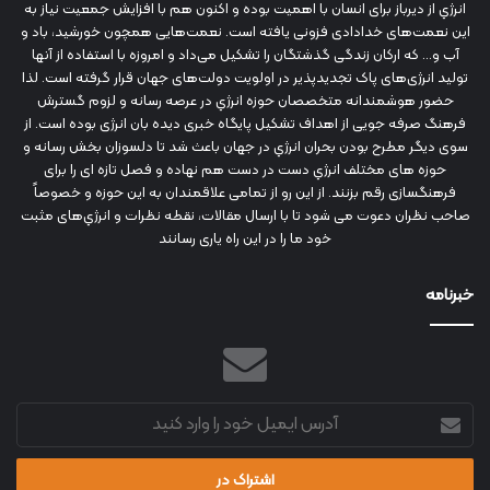
انرژي‌ از دیرباز برای انسان با اهمیت بوده و اکنون هم با افزایش جمعیت نیاز به
این نعمت‌های خدادادی فزونی یافته است. نعمت‌هایی همچون خورشید، باد و
آب و... که ارکان زندگی گذشتگان را تشکیل می‌داد و امروزه با استفاده از آنها
تولید انرژی‌های پاک تجدیدپذیر در اولویت دولت‌های جهان قرار گرفته است. لذا
حضور هوشمندانه متخصصان حوزه انرژي در عرصه رسانه و لزوم گسترش
فرهنگ صرفه جویی از اهداف تشکیل پایگاه خبری دیده بان انرژی بوده است. از
سوی دیگر مطرح بودن بحران انرژي در جهان باعث شد تا دلسوزان بخش رسانه و
حوزه های مختلف انرژي دست در دست هم نهاده و فصل تازه ای را برای
فرهنگسازی رقم بزنند. از این رو از تمامی علاقمندان به این حوزه و خصوصاً
صاحب نظران دعوت می شود تا با ارسال مقالات، نقطه نظرات و انرژي‌های مثبت
خود ما را در این راه یاری رسانند
خبرنامه
آدرس
ایمیل
خود
را