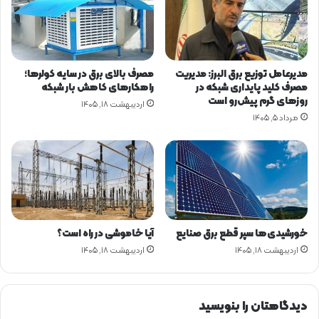
د
ا
ی
ن
د
ر
ر
ژ
د
ی
مدیرعامل توزیع برق البرز: مدیریت
مصرف بالای برق در سایه کولرها؛
س
مصرف کلید پایداری شبکه در
راهکارهای کاهش بار شبکه
ت
روزهای گرم پیش‌رو است
اردیبهشت ۱۸, ۱۴۰۵
گ
مرداد ۵, ۱۴۰۵
ا
ه‌
ه
ا
ی
د
و
ل
خورشیدی‌ها سپر قطع برق صنایع
آیا خاموشی در راه است؟
ت
اردیبهشت ۱۸, ۱۴۰۵
اردیبهشت ۱۸, ۱۴۰۵
ی
ر
ا
ت
دیدگاهتان را بنویسید
س