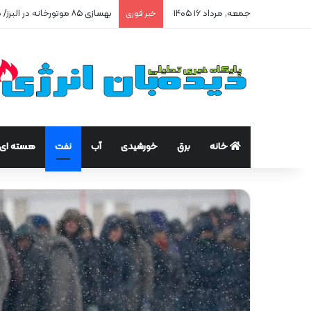
جمعه, مرداد ۱۶ ۱۴۰۵
بهسازی ۸۵ موتورخانه در البرز/ صرفه‌جویی ۲۵۰ هزار مترمکعبی گاز در سه ماه
خبر فوری
خانه
برق
خورشیدی
آب
نفت
هسته ای