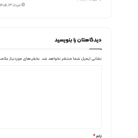
ب
مرداد ۱۳, ۱۴۰۵
س
ت
گ
ی
ب
ه
دیدگاهتان را بنویسید
ن
ف
ت
نشانی ایمیل شما منتشر نخواهد شد.
بخش‌های موردنیاز علامت
د
ی
د
گ
ا
ه
*
نام
*