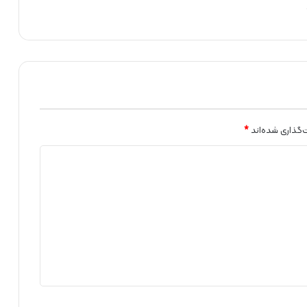
ف
ز
ا
ی
ش
م
ی‌
ی
ا
ب
‌گذاری شده‌اند
*
د