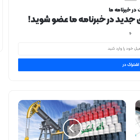
 در خبرنامه ما
ی جدید در خبرنامه ما عضو شوید!
.و
ص
ا
د
ر
ا
ت