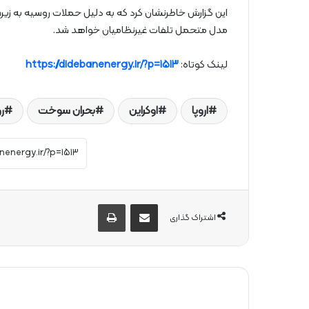
این گزارش خاطرنشان کرد که به دلیل حملات روسیه به زی
مدل متحمل تلفات غیرنظامیان خواهد شد.
لینک کوتاه:
https://didebanenergy.ir/?p=1513
اروپا
اوکراین
بحران سوخت
ر
از طریق ایمیل به اشتراک بگذارید
چاپ
اشتراک گذاری