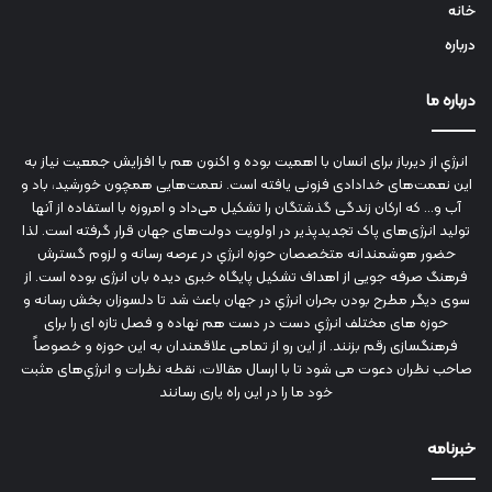
خانه
درباره
درباره ما
انرژي‌ از دیرباز برای انسان با اهمیت بوده و اکنون هم با افزایش جمعیت نیاز به
این نعمت‌های خدادادی فزونی یافته است. نعمت‌هایی همچون خورشید، باد و
آب و... که ارکان زندگی گذشتگان را تشکیل می‌داد و امروزه با استفاده از آنها
تولید انرژی‌های پاک تجدیدپذیر در اولویت دولت‌های جهان قرار گرفته است. لذا
حضور هوشمندانه متخصصان حوزه انرژي در عرصه رسانه و لزوم گسترش
فرهنگ صرفه جویی از اهداف تشکیل پایگاه خبری دیده بان انرژی بوده است. از
سوی دیگر مطرح بودن بحران انرژي در جهان باعث شد تا دلسوزان بخش رسانه و
حوزه های مختلف انرژي دست در دست هم نهاده و فصل تازه ای را برای
فرهنگسازی رقم بزنند. از این رو از تمامی علاقمندان به این حوزه و خصوصاً
صاحب نظران دعوت می شود تا با ارسال مقالات، نقطه نظرات و انرژي‌های مثبت
خود ما را در این راه یاری رسانند
خبرنامه