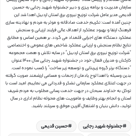
سازمان مدیریت و برنامه ریزی و دبیر جشنواره شهید رجایی به حسین
قدیمی مدیر عامل شرکت توزیع نیروی برق استان اردبیل اهدا شد این
چنین آمده است: تکریم خدمت صادقانه و موثر به مردم و نهادینه سازی
فرهنگ ارتقا و بهبود عملکرد از اهداف عالی فرایند ارزیابی و سنجش
عملکرد دستگاه های اجرایی قلمداد می گردد. بر همین اساس و مطابق
نتایج نظام سنجش و ارزیابی عملکرد شاخص های عمومی و اختصاصی
“شرکت توزیع نیروی برق استان اردبیل” در سایه تلاش و همت مجموعه
کارکنان و مدیران فعال خود در جشنواره شهید رجایی سال ۱۴۰۰ عنوان
“دستگاه برتر گروه زیربنایی و توسعه زیر ساخت” را کسب نموده است.
بدین وسیله با اهدا لوح یادمان از زحمات و مساعی ارزشمند صورت گرفته
در جهت اعتلای عملکرد سازمانی تشکر و قدردانی می نماییم. امید است با
توکل به خداوند سبحان در جهت خدمت رسانی مطلوب به مردم شریف
استان و انجام بهتر وظایف و ماموریت های محوله نظام اداری در سال
تولید، دانش بنیان و اشتغال آفرین موفق و سربلند باشید.
جشنواره شهید رجایی
حسین قدیمی