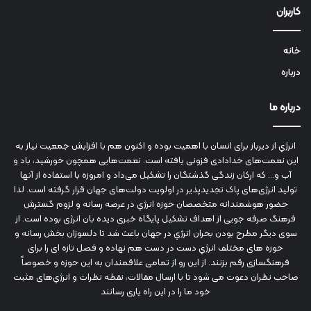
کاربران
خانه
درباره
درباره ما
انرژي‌ از دیرباز برای انسان با اهمیت بوده و اکنون هم با افزایش جمعیت نیاز به
این نعمت‌های خدادادی فزونی یافته است. نعمت‌هایی همچون خورشید، باد و
آب و... که ارکان زندگی گذشتگان را تشکیل می‌داد و امروزه با استفاده از آنها
تولید انرژی‌های پاک تجدیدپذیر در اولویت دولت‌های جهان قرار گرفته است. لذا
حضور هوشمندانه متخصصان حوزه انرژي در عرصه رسانه و لزوم گسترش
فرهنگ صرفه جویی از اهداف تشکیل پایگاه خبری دیده بان انرژی بوده است. از
سوی دیگر مطرح بودن بحران انرژي در جهان باعث شد تا دلسوزان بخش رسانه و
حوزه های مختلف انرژي دست در دست هم نهاده و فصل تازه ای را برای
فرهنگسازی رقم بزنند. از این رو از تمامی علاقمندان به این حوزه و خصوصاً
صاحب نظران دعوت می شود تا با ارسال مقالات، نقطه نظرات و انرژي‌های مثبت
خود ما را در این راه یاری رسانند